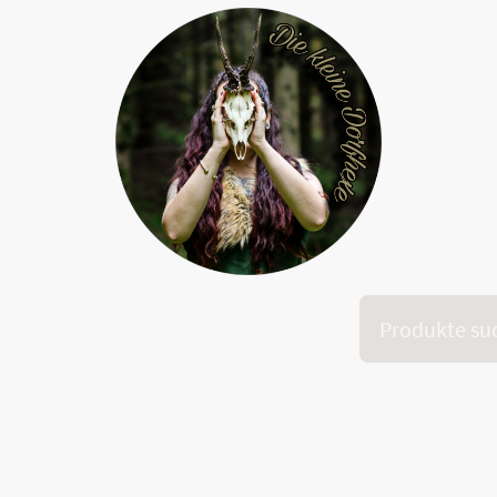
Onlinekurs "Dein inneres Feuer"