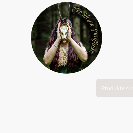
Onlinekurs "Dein inneres Feuer"