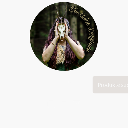
Onlinekurs "Dein inneres Feuer"