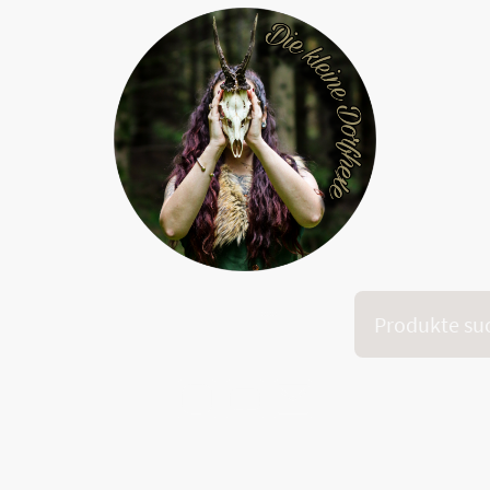
Onlinekurs "Dein inneres Feuer"