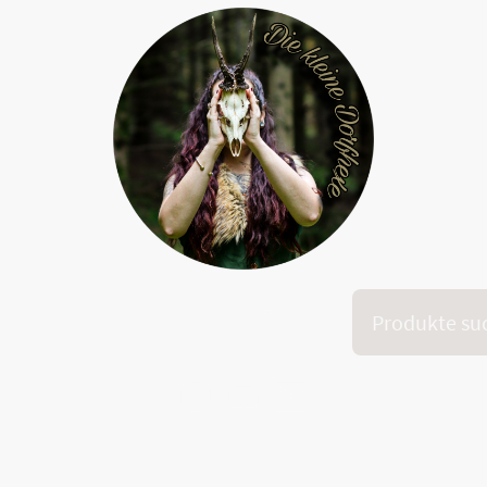
Onlinekurs "Dein inneres Feuer"