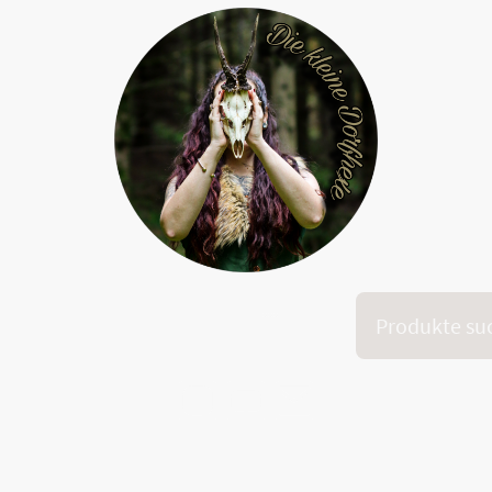
Onlinekurs "Dein inneres Feuer"