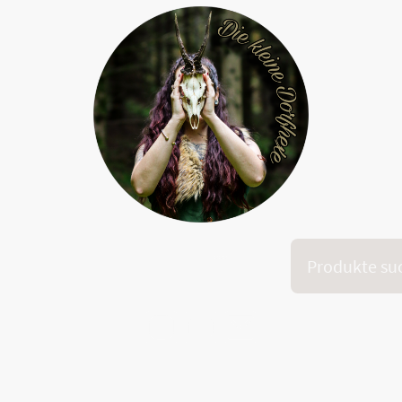
Onlinekurs "Dein inneres Feuer"