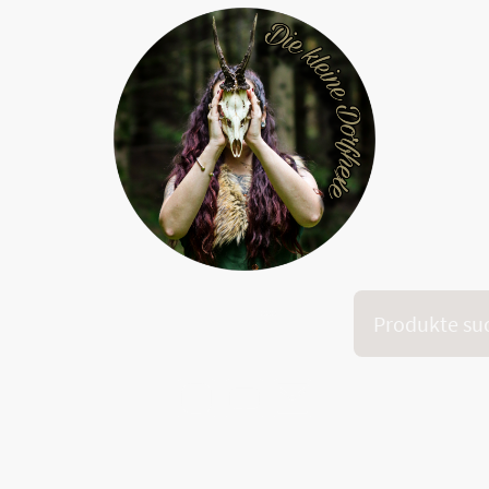
Onlinekurs "Dein inneres Feuer"